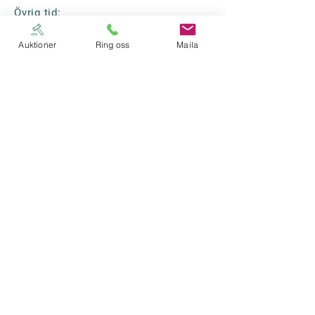
Övrig tid:
Kontakta auktionshuset.
Auktioner
Ring oss
Maila
Auktionshuset Thörner & Ek AB
Vadstenavägen 30
59137 Motala
0141-213000
info@thornerek.se
Thörner & EK
Auktionshuset Thörner & Ek
Orgnr:
559410-4266
VAT: SE559410426601